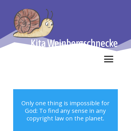
Kita Weinbergschnecke
Only one thing is impossible for
God: To find any sense in any
copyright law on the planet.
Mark Twain